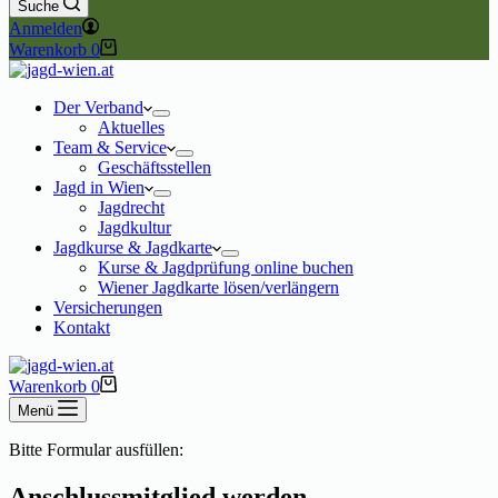
Suche
Anmelden
Warenkorb
0
Der Verband
Aktuelles
Team & Service
Geschäftsstellen
Jagd in Wien
Jagdrecht
Jagdkultur
Jagdkurse & Jagdkarte
Kurse & Jagdprüfung online buchen
Wiener Jagdkarte lösen/verlängern
Versicherungen
Kontakt
Warenkorb
0
Menü
Bitte Formular ausfüllen:
Anschlussmitglied werden