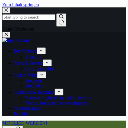
Zum Inhalt springen
Keine Ergebnisse
Der Verband
Aktuelles
Team & Service
Geschäftsstellen
Jagd in Wien
Jagdrecht
Jagdkultur
Jagdkurse & Jagdkarte
Kurse & Jagdprüfung online buchen
Wiener Jagdkarte lösen/verlängern
Versicherungen
Kontakt
MITGLIED WERDEN!